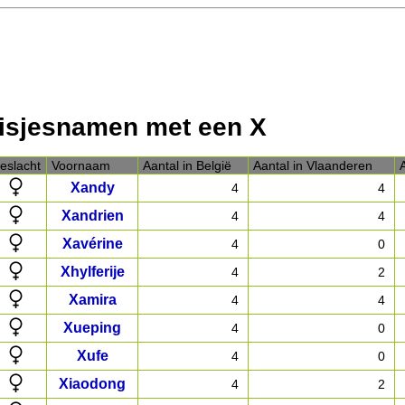
isjesnamen met een X
eslacht
Voornaam
Aantal in België
Aantal in Vlaanderen
Xandy
4
4
Xandrien
4
4
Xavérine
4
0
Xhylferije
4
2
Xamira
4
4
Xueping
4
0
Xufe
4
0
Xiaodong
4
2