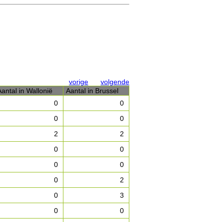
vorige
volgende
Aantal in Wallonië
Aantal in Brussel
0
0
0
0
2
2
0
0
0
0
0
2
0
3
0
0