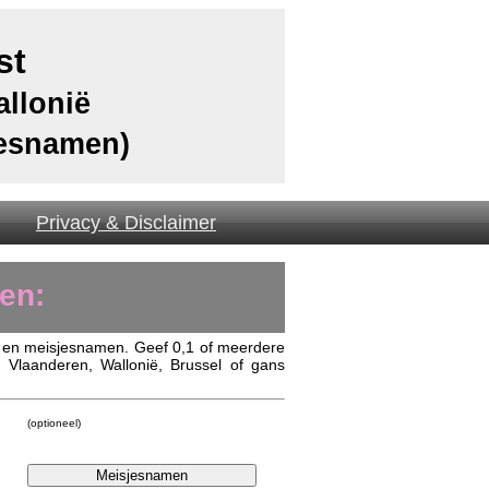
st
allonië
jesnamen)
Privacy & Disclaimer
en:
 en meisjesnamen. Geef 0,1 of meerdere
 in Vlaanderen, Wallonië, Brussel of gans
(optioneel)