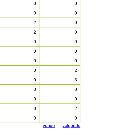
0
0
0
0
2
0
2
0
0
0
0
0
0
0
0
2
0
3
0
0
0
0
0
2
0
0
vorige
volgende