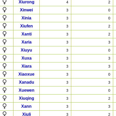
Xiurong
4
2
Xinwei
3
0
Xinia
3
0
Xiufen
3
2
Xanti
3
2
Xaria
3
3
Xiuyu
3
0
Xuxa
3
3
Xiara
3
3
Xiaoxue
3
0
Xanadu
3
3
Xuewen
3
0
Xiuqing
3
2
Xann
3
3
Xiuli
3
2