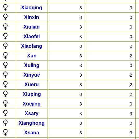
Xiaoqing
3
3
Xinxin
3
0
Xiulian
3
0
Xiaofei
3
0
Xiaofang
3
2
Xun
3
2
Xuling
3
0
Xinyue
3
2
Xueru
3
2
Xiuping
3
2
Xuejing
3
0
Xsary
3
3
Xianghong
3
0
Xsana
3
3