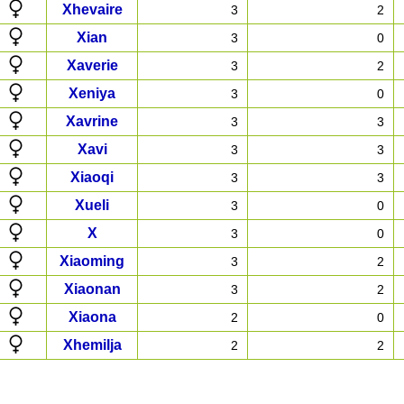
Xhevaire
3
2
Xian
3
0
Xaverie
3
2
Xeniya
3
0
Xavrine
3
3
Xavi
3
3
Xiaoqi
3
3
Xueli
3
0
X
3
0
Xiaoming
3
2
Xiaonan
3
2
Xiaona
2
0
Xhemilja
2
2