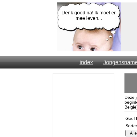
Denk goed na! Ik moet er
mee leven...
Index
Jongensnam
Deze 
beginl
België
Geef b
Sorte