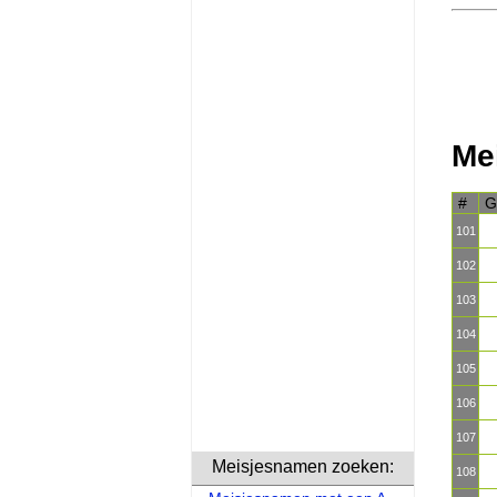
Me
#
G
101
102
103
104
105
106
107
Meisjesnamen zoeken:
108